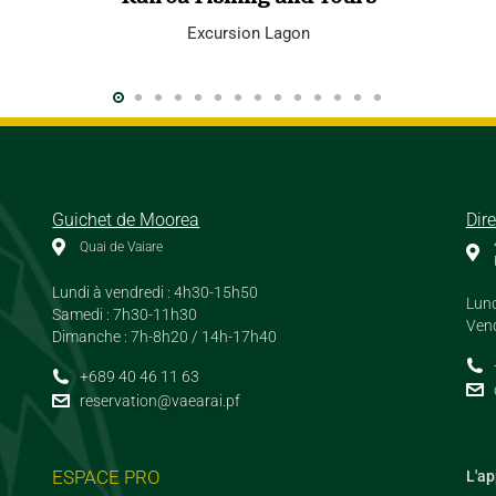
Excursion Lagon
Guichet de Moorea
Dir
Quai de Vaiare
Lundi à vendredi : 4h30-15h50
Lund
Samedi : 7h30-11h30
Vend
Dimanche : 7h-8h20 / 14h-17h40
+689 40 46 11 63
reservation@vaearai.pf
ESPACE PRO
L'ap