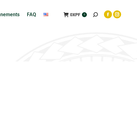
ènements
FAQ
0
XPF
0