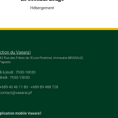
Hébergement
Découvrez l
ection du Vaeara'i
43 Rue des Frères de l'Ecole Ploërmel, Immeuble BRISSAUD,
Papeete
i à jeudi : 7h30-16h30
redi : 7h30-15h30
+689 40 46 11 80 - +689 89 488 728
contact@vaearai.pf
plication mobile Vaeara'i