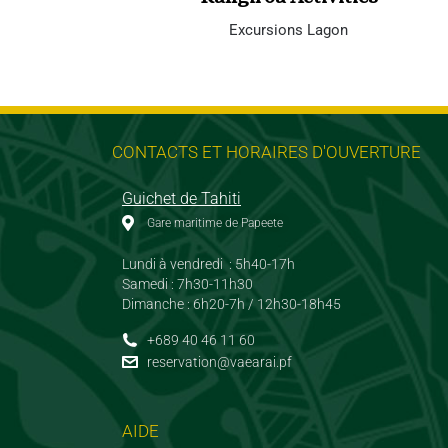
Excursions Lagon
CONTACTS ET HORAIRES D'OUVERTURE
Guichet de Tahiti
Gare maritime de Papeete
Lundi à vendredi : 5h40-17h
Samedi : 7h30-11h30
Dimanche : 6h20-7h / 12h30-18h45
+689 40 46 11 60
reservation@vaearai.pf
AIDE