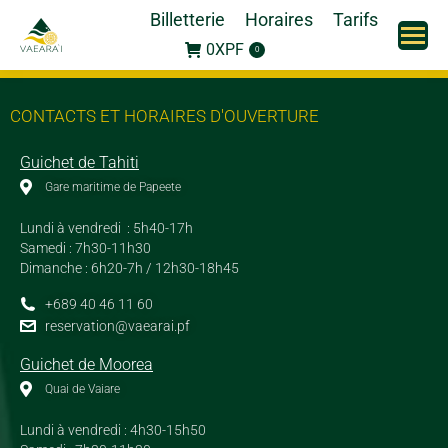
Billetterie
Horaires
Tarifs
0
XPF
0
CONTACTS ET HORAIRES D'OUVERTURE
Guichet de Tahiti
Gare maritime de Papeete
Lundi à vendredi : 5h40-17h
Samedi : 7h30-11h30
Dimanche : 6h20-7h / 12h30-18h45
+689 40 46 11 60
reservation@vaearai.pf
Guichet de Moorea
Quai de Vaiare
Lundi à vendredi : 4h30-15h50