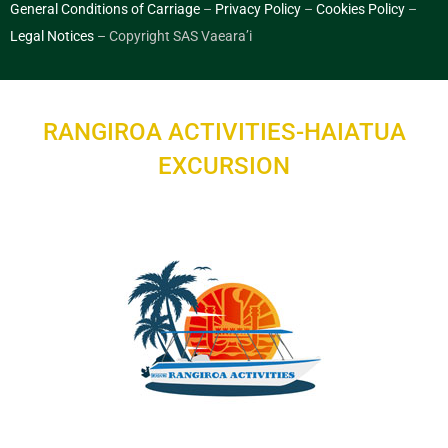
General Conditions of Carriage
–
Privacy Policy
–
Cookies Policy
–
Legal Notices
– Copyright SAS Vaeara’i
RANGIROA ACTIVITIES-HAIATUA
EXCURSION