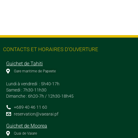
CONTACTS ET HORAIRES D'OUVERTURE
Guichet de Tahiti
Gare maritime de Papeete
Lundi à vendredi : 5h40-17h
Samedi : 7h30-11h30
Dimanche : 6h20-7h / 12h30-18h45
+689 40 46 11 60
reservation@vaearai.pf
Guichet de Moorea
Quai de Vaiare