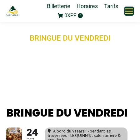
Billetterie
Horaires
Tarifs
0
XPF
0
BRINGUE DU VENDREDI
BRINGUE DU VENDREDI
24
A bord du Vaeara'i - pendant les
traversées - LE QUINN'S : salon arrière &
OCT
sun deck