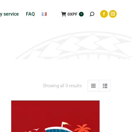
y service
FAQ
0
XPF
0
Showing all 3 results