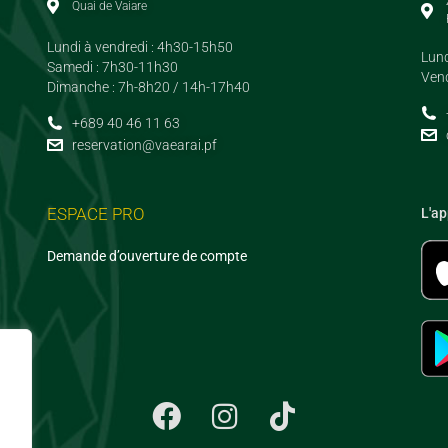
Quai de Vaiare
Lundi à vendredi : 4h30-15h50
Lund
Samedi : 7h30-11h30
Vend
Dimanche : 7h-8h20 / 14h-17h40
+689 40 46 11 63
reservation@vaearai.pf
ESPACE PRO
L'ap
Demande d’ouverture de compte