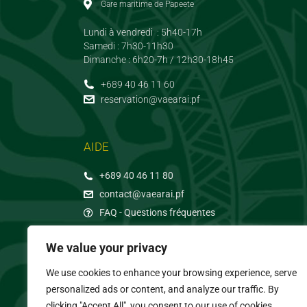
Gare maritime de Papeete
Lundi à vendredi : 5h40-17h
Samedi : 7h30-11h30
Dimanche : 6h20-7h / 12h30-18h45
+689 40 46 11 60
reservation@vaearai.pf
AIDE
+689 40 46 11 80
contact@vaearai.pf
FAQ - Questions fréquentes
We value your privacy
We use cookies to enhance your browsing experience, serve
personalized ads or content, and analyze our traffic. By
clicking "Accept All", you consent to our use of cookies.