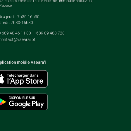
43 Rue des Frères de l'Ecole Ploërmel, Immeuble BRISSAUD,
Papeete
i à jeudi : 7h30-16h30
redi : 7h30-15h30
+689 40 46 11 80 - +689 89 488 728
contact@vaearai.pf
plication mobile Vaeara'i