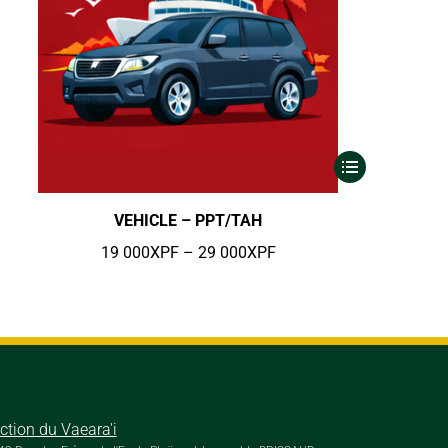
VEHICLE – PPT/TAH
19 000
XPF
–
29 000
XPF
ection du Vaeara'i