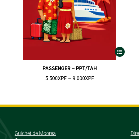
PASSENGER – PPT/TAH
5 500
XPF
–
9 000
XPF
Guichet de Moorea
Dir