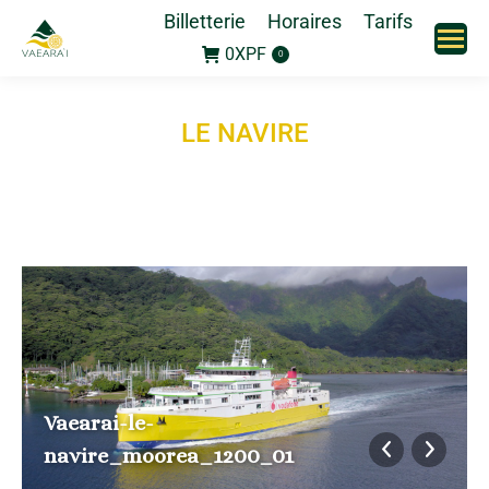
Billetterie
Horaires
Tarifs
0
XPF
0
LE NAVIRE
Vaearai-le-
navire_moorea_1200_01