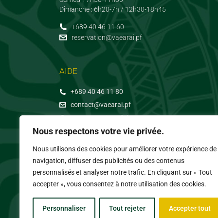
Dimanche : 6h20-7h / 12h30-18h45
+689 40 46 11 60
reservation@vaearai.pf
AIDE
+689 40 46 11 80
contact@vaearai.pf
FAQ - Questions fréquentes
Nous respectons votre vie privée.
Nous utilisons des cookies pour améliorer votre expérience de
navigation, diffuser des publicités ou des contenus
personnalisés et analyser notre trafic. En cliquant sur « Tout
accepter », vous consentez à notre utilisation des cookies.
Conditions Générales de Vente
–
Politique de Confident
Personnaliser
Tout rejeter
Accepter tout