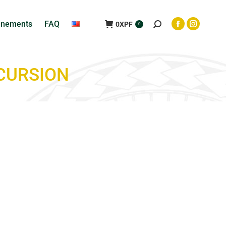
ènements
FAQ
0
XPF
0
XCURSION