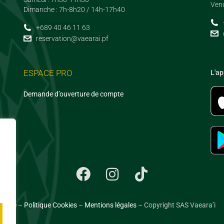
Vend
Dimanche : 7h-8h20 / 14h-17h40
+689 40 46 11 63
reservation@vaearai.pf
ESPACE PRO
L'ap
Demande d’ouverture de compte
ialité
–
Politique Cookies
–
Mentions légales
– Copyright SAS Vaeara’i