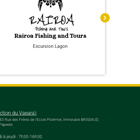
Rairoa Fishing and Tours
Excursion Lagon
ection du Vaeara'i
43 Rue des Frères de l'Ecole Ploërmel, Immeuble BRISSAUD,
Papeete
i à jeudi : 7h30-16h30