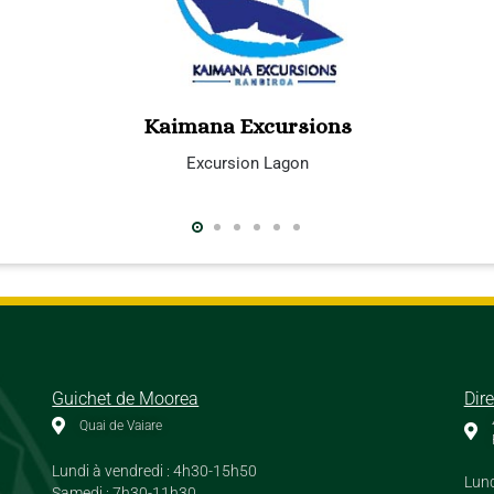
Kaimana Excursions
Excursion Lagon
Guichet de Moorea
Dir
Quai de Vaiare
Lundi à vendredi : 4h30-15h50
Lund
Samedi : 7h30-11h30