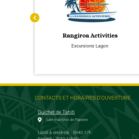
Rangiroa Activities
age
Excursions Lagon
CONTACTS ET HORAIRES D'OUVERTURE
Guichet de Tahiti
Gare maritime de Papeete
Lundi à vendredi : 5h40-17h
Samedi : 7h30-11h30