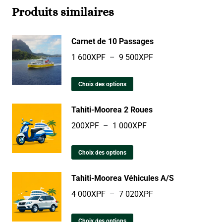
Produits similaires
Carnet de 10 Passages
1 600
XPF
–
9 500
XPF
Choix des options
Tahiti-Moorea 2 Roues
200
XPF
–
1 000
XPF
Choix des options
Tahiti-Moorea Véhicules A/S
4 000
XPF
–
7 020
XPF
Choix des options