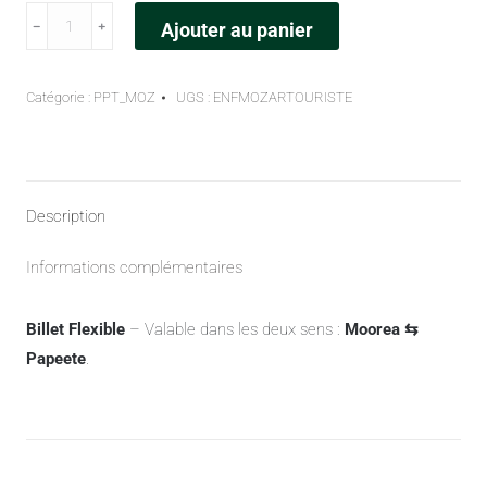
﹣
﹢
Ajouter au panier
Catégorie :
PPT_MOZ
UGS :
ENFMOZARTOURISTE
Description
Informations complémentaires
Billet Flexible
– Valable dans les deux sens :
Moorea ⇆
Papeete
.