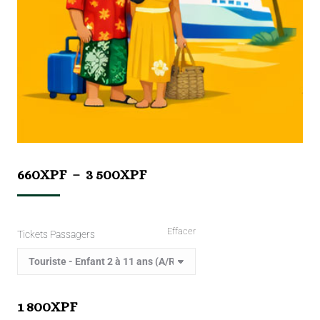
660
XPF
–
3 500
XPF
Effacer
Tickets Passagers
1 800
XPF