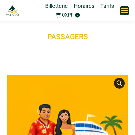
Billetterie
Horaires
Tarifs
0
XPF
0
PASSAGERS