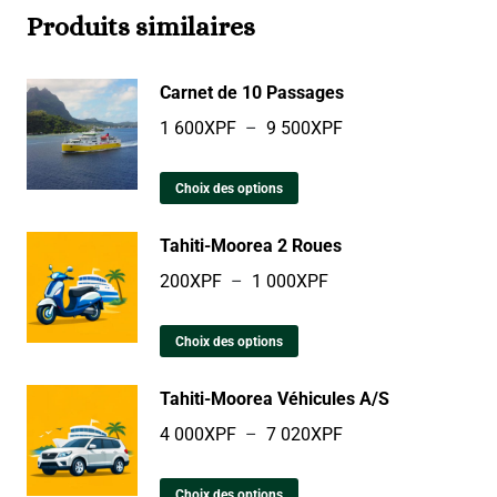
Produits similaires
Carnet de 10 Passages
1 600
XPF
–
9 500
XPF
Choix des options
Tahiti-Moorea 2 Roues
200
XPF
–
1 000
XPF
Choix des options
Tahiti-Moorea Véhicules A/S
4 000
XPF
–
7 020
XPF
Choix des options