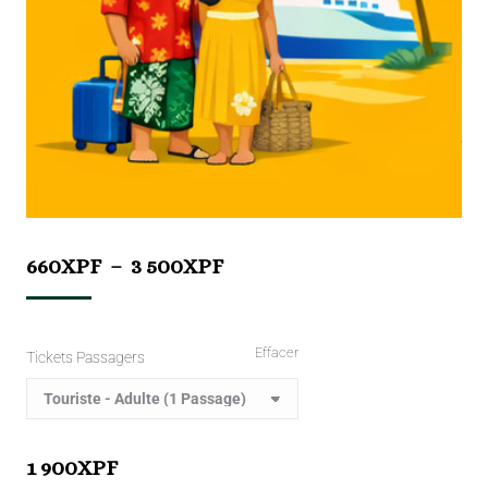
660
XPF
–
3 500
XPF
Effacer
Tickets Passagers
1 900
XPF