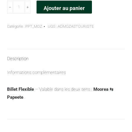
﹣
﹢
Ajouter au panier
Catégorie :
PPT_MOZ
UGS :
ADMOZASTOURISTE
Description
Informations complémentaires
Billet Flexible
– Valable dans les deux sens :
Moorea ⇆
Papeete
.