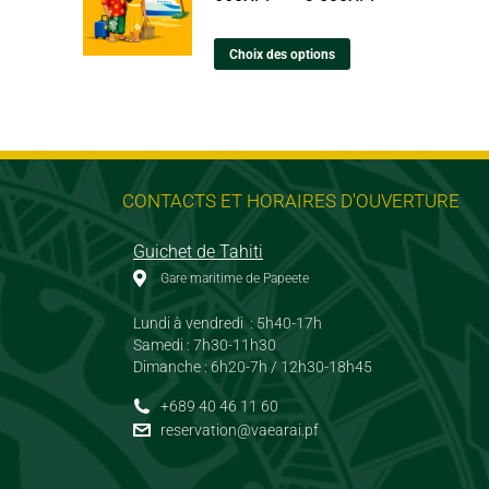
Choix des options
CONTACTS ET HORAIRES D'OUVERTURE
Guichet de Tahiti
Gare maritime de Papeete
Lundi à vendredi : 5h40-17h
Samedi : 7h30-11h30
Dimanche : 6h20-7h / 12h30-18h45
+689 40 46 11 60
reservation@vaearai.pf