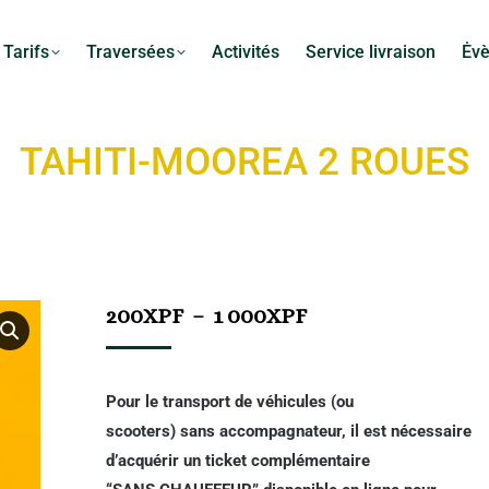
Tarifs
Traversées
Activités
Service livraison
Ėv
TAHITI-MOOREA 2 ROUES
200
XPF
–
1 000
XPF
Pour le transport de véhicules (ou
scooters)
sans
accompagnateur, il est nécessaire
d’acquérir un ticket complémentaire