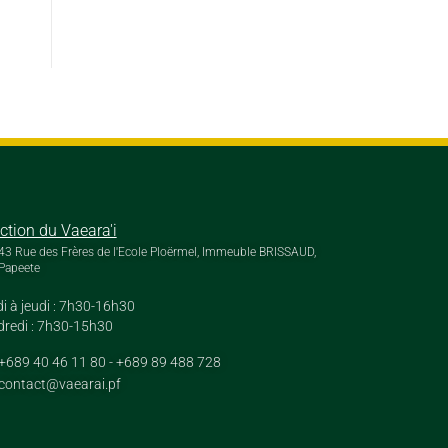
ection du Vaeara'i
43 Rue des Frères de l'Ecole Ploërmel, Immeuble BRISSAUD,
Papeete
i à jeudi : 7h30-16h30
redi : 7h30-15h30
+689 40 46 11 80 - +689 89 488 728
contact@vaearai.pf