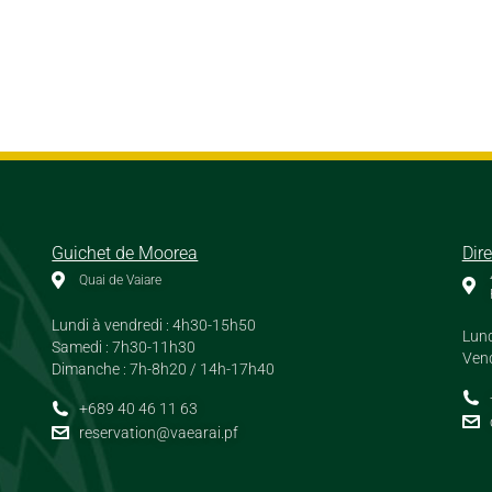
Guichet de Moorea
Dir
Quai de Vaiare
Lundi à vendredi : 4h30-15h50
Lund
Samedi : 7h30-11h30
Vend
Dimanche : 7h-8h20 / 14h-17h40
+689 40 46 11 63
reservation@vaearai.pf