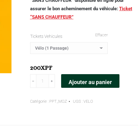
“
SANS
CHAUFFEUR
” disponible en ligne pour
assurer le bon acheminement du véhicule:
Ticket
“SANS CHAUFFEUR”
Effacer
Tickets Vehicules
200
XPF
﹣
﹢
Ajouter au panier
Catégorie :
PPT_MOZ
UGS :
VELO