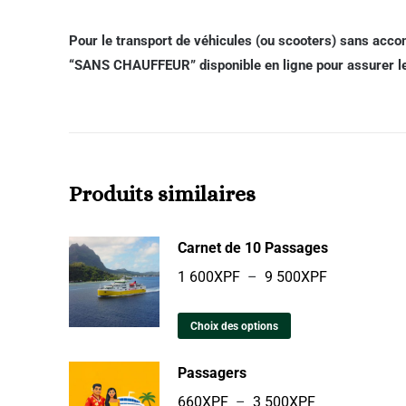
Pour le transport de véhicules (ou scooters)
sans
accom
“
SANS
CHAUFFEUR
” disponible en ligne pour assurer
Produits similaires
Carnet de 10 Passages
1 600
XPF
–
9 500
XPF
Choix des options
Passagers
660
XPF
–
3 500
XPF