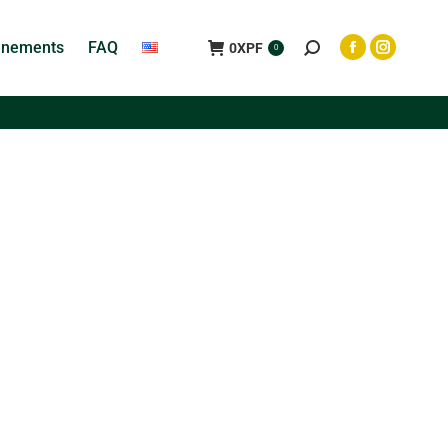
ènements
FAQ
0
XPF
0