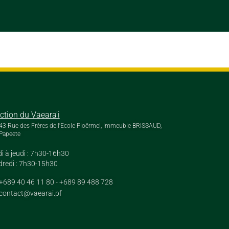
ection du Vaeara'i
43 Rue des Frères de l'Ecole Ploërmel, Immeuble BRISSAUD,
Papeete
i à jeudi : 7h30-16h30
redi : 7h30-15h30
+689 40 46 11 80 - +689 89 488 728
contact@vaearai.pf