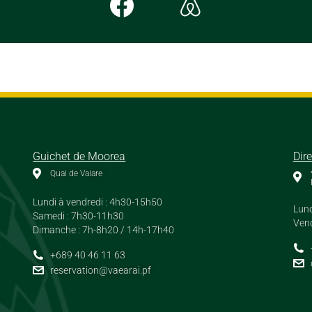
Guichet de Moorea
Dir
Quai de Vaiare
Lundi à vendredi : 4h30-15h50
Lund
Samedi : 7h30-11h30
Vend
Dimanche : 7h-8h20 / 14h-17h40
+689 40 46 11 63
reservation@vaearai.pf