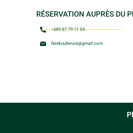
RÉSERVATION AUPRÈS DU P
+689 87 79 11 54
farekuuheiura@gmail.com
P