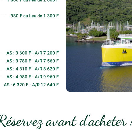
1 880 F au lieu de 2 600 F
980 F au lieu de 1 300 F
AS : 3 600 F - A/R 7 200 F
AS : 3 780 F - A/R 7 560 F
AS : 4 310 F - A/R 8 620 F
AS : 4 980 F - A/R 9 960 F
AS : 6 320 F - A/R 12 640 F
Réservez avant d'acheter 