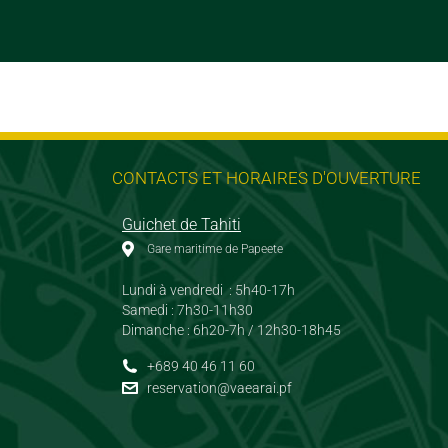
CONTACTS ET HORAIRES D'OUVERTURE
Guichet de Tahiti
Gare maritime de Papeete
Lundi à vendredi : 5h40-17h
Samedi : 7h30-11h30
Dimanche : 6h20-7h / 12h30-18h45
+689 40 46 11 60
reservation@vaearai.pf