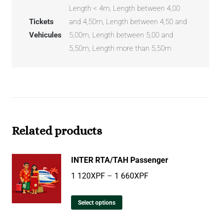
Length < 4m, Length between 4,00
Tickets
and 4,50m, Length between 4,50 and
Vehicules
5,00m, Length between 5,00 and
5,50m, Length more than 5,50m
Related products
INTER RTA/TAH Passenger
1 120
XPF
–
1 660
XPF
Select options