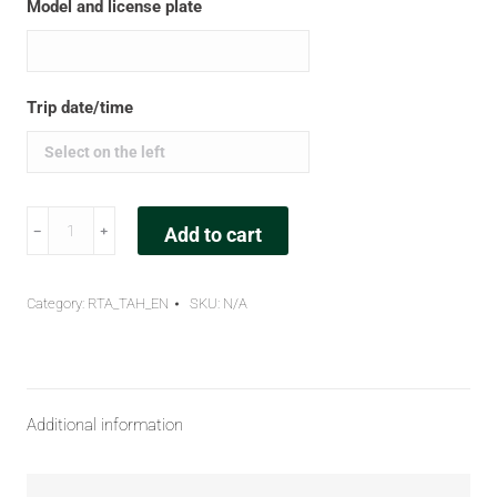
Model and license plate
Trip date/time
﹣
﹢
Add to cart
Category:
RTA_TAH_EN
SKU:
N/A
Additional information