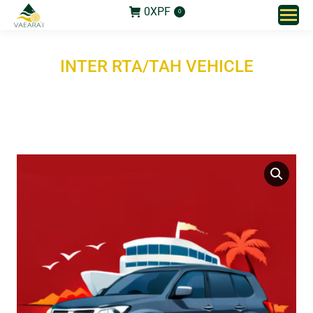
0
XPF
0
INTER RTA/TAH VEHICLE